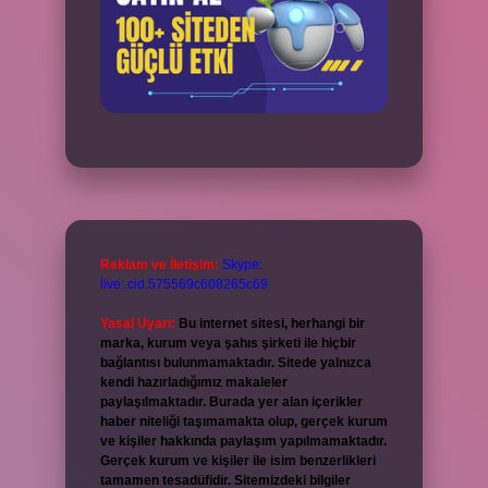
Reklam ve İletişim:
Skype:
live:.cid.575569c608265c69
Yasal Uyarı:
Bu internet sitesi, herhangi bir
marka, kurum veya şahıs şirketi ile hiçbir
bağlantısı bulunmamaktadır. Sitede yalnızca
kendi hazırladığımız makaleler
paylaşılmaktadır. Burada yer alan içerikler
haber niteliği taşımamakta olup, gerçek kurum
ve kişiler hakkında paylaşım yapılmamaktadır.
Gerçek kurum ve kişiler ile isim benzerlikleri
tamamen tesadüfidir. Sitemizdeki bilgiler