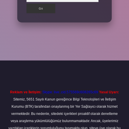
et
Reklam ve İletişim:
Skype: live:.cid.575569c608265c69
Yasal Uyarı:
Sitemiz, 5651 Sayılı Kanun gereğince Bilgi Teknolojileri ve İletişim
Kurumu (BTK) tarafından onaylanmış bir Yer Sağlayıcı olarak hizmet
vermektedir. Bu nedenle, sitedeki içerikleri proaktif olarak denetleme
veya araştırma yükümlülüğümüz bulunmamaktadır. Ancak, üyelerimiz
yazdıkları içeriklerin sorumluluğunu taşımakta olup, siteye üye olarak bu