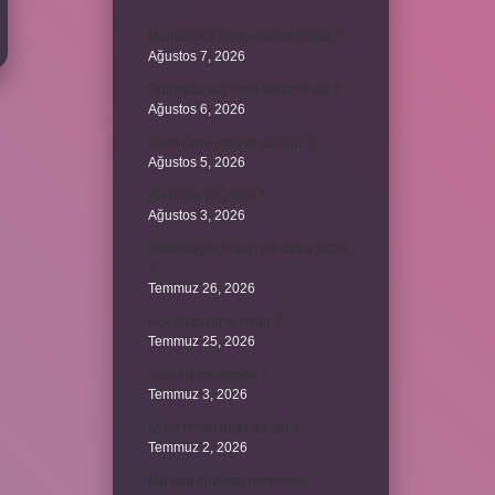
Mantara’ya hangi doktor bakar ?
Ağustos 7, 2026
Dünyada kaç cesit baharat var ?
Ağustos 6, 2026
Avon Care nereye sürülür ?
Ağustos 5, 2026
Alevilikte pir nedir ?
Ağustos 3, 2026
Vatandaşlık maaşı ne kadar 2024
?
Temmuz 26, 2026
Kök 9 rasyonel midir ?
Temmuz 25, 2026
Avel kız ne demek ?
Temmuz 3, 2026
İyi bir lehim nasıl olmalı ?
Temmuz 2, 2026
Big bag çuvallar nerelerde