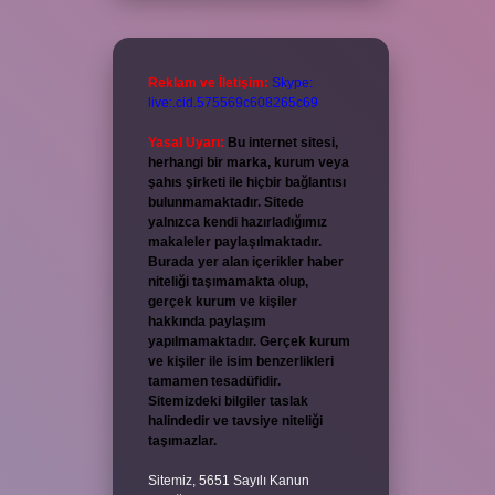
Reklam ve İletişim:
Skype:
live:.cid.575569c608265c69
Yasal Uyarı:
Bu internet sitesi,
herhangi bir marka, kurum veya
şahıs şirketi ile hiçbir bağlantısı
bulunmamaktadır. Sitede
yalnızca kendi hazırladığımız
makaleler paylaşılmaktadır.
Burada yer alan içerikler haber
niteliği taşımamakta olup,
gerçek kurum ve kişiler
hakkında paylaşım
yapılmamaktadır. Gerçek kurum
ve kişiler ile isim benzerlikleri
tamamen tesadüfidir.
Sitemizdeki bilgiler taslak
halindedir ve tavsiye niteliği
taşımazlar.
Sitemiz, 5651 Sayılı Kanun