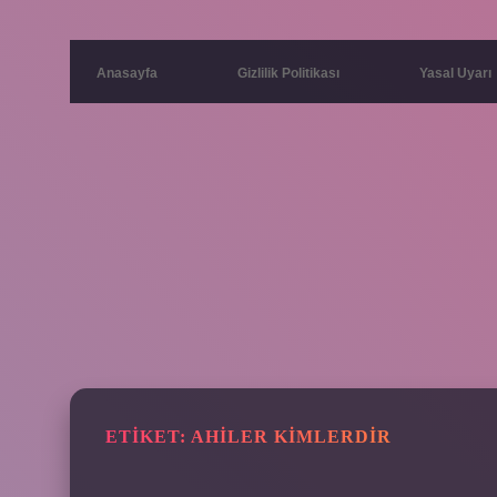
Anasayfa
Gizlilik Politikası
Yasal Uyarı
ETIKET:
AHILER KIMLERDIR