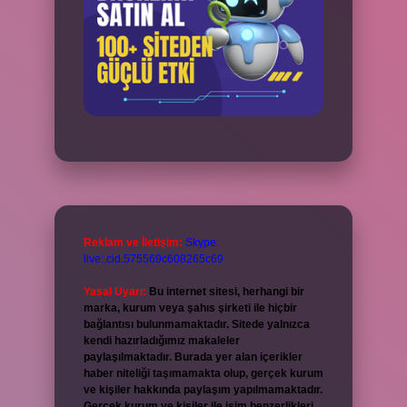
Reklam ve İletişim:
Skype:
live:.cid.575569c608265c69
Yasal Uyarı:
Bu internet sitesi, herhangi bir
marka, kurum veya şahıs şirketi ile hiçbir
bağlantısı bulunmamaktadır. Sitede yalnızca
kendi hazırladığımız makaleler
paylaşılmaktadır. Burada yer alan içerikler
haber niteliği taşımamakta olup, gerçek kurum
ve kişiler hakkında paylaşım yapılmamaktadır.
Gerçek kurum ve kişiler ile isim benzerlikleri