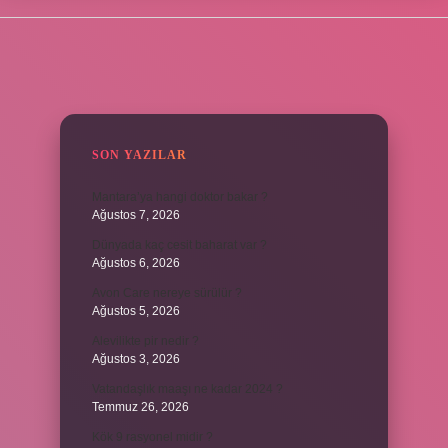
SIDEBAR
SON YAZILAR
Mantara’ya hangi doktor bakar ?
Ağustos 7, 2026
Dünyada kaç cesit baharat var ?
Ağustos 6, 2026
Avon Care nereye sürülür ?
Ağustos 5, 2026
Alevilikte pir nedir ?
Ağustos 3, 2026
Vatandaşlık maaşı ne kadar 2024 ?
Temmuz 26, 2026
Kök 9 rasyonel midir ?