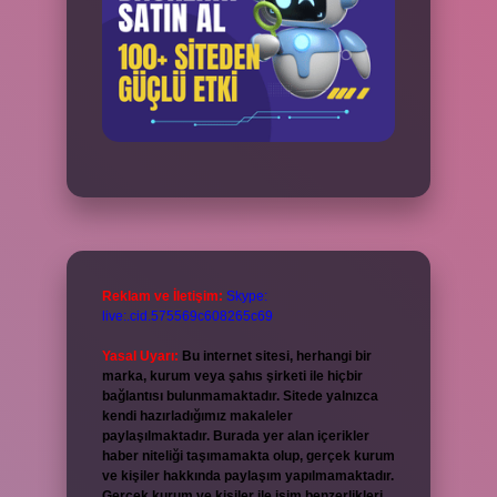
Reklam ve İletişim:
Skype:
live:.cid.575569c608265c69
Yasal Uyarı:
Bu internet sitesi, herhangi bir
marka, kurum veya şahıs şirketi ile hiçbir
bağlantısı bulunmamaktadır. Sitede yalnızca
kendi hazırladığımız makaleler
paylaşılmaktadır. Burada yer alan içerikler
haber niteliği taşımamakta olup, gerçek kurum
ve kişiler hakkında paylaşım yapılmamaktadır.
Gerçek kurum ve kişiler ile isim benzerlikleri