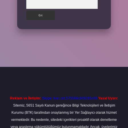
Arama
et
Reklam ve İletişim:
Skype: live:.cid.575569c608265c69
Yasal Uyarı:
Sitemiz, 5651 Sayılı Kanun gereğince Bilgi Teknolojileri ve İletişim
Kurumu (BTK) tarafından onaylanmış bir Yer Sağlayıcı olarak hizmet
vermektedir. Bu nedenle, sitedeki içerikleri proaktif olarak denetleme
veya araştırma yükümlülüğümüz bulunmamaktadır. Ancak, üyelerimiz